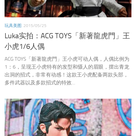
玩具美图
2015/05/25
Luka实拍：ACG TOYS「新著龍虎門」王
小虎1/6人偶
ACG TOYS「新著龍虎門」王小虎可动人偶，人偶比例为
1：6，呈现王小虎特有的发型和慑人的眉眼，摆出青龙
出洞的招式，非常有动感！这款王小虎配备两款头部，
多件武器以及多款招式的特效...