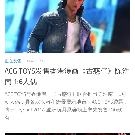
正在发售
2014/12/16
ACG TOYS发售香港漫画《古惑仔》陈浩
南 1:6人偶
ACG TOYS与香港漫画《古惑仔》联合推出陈浩南 1:6可
动人偶，具备双头雕和街景展示地台。ACG TOYS透露，
将于ToySoul 2014 亚洲玩具展会场上率先发售200款
有...