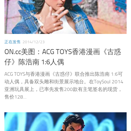
正在发售
2014/12/23
ON.cc美图：ACG TOYS香港漫画《古惑
仔》陈浩南 1:6人偶
ACG TOYS与香港漫画《古惑仔》联合推出陈浩南 1:6可
动人偶，具备双头雕和街景展示地台。在ToySoul 2014
亚洲玩具展上，已率先发售200款有主笔签名的现货，
售价128...