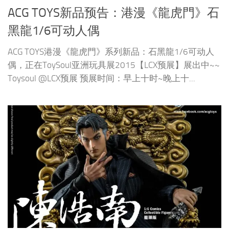
ACG TOYS新品预告：港漫《龍虎門》石
黑龍1/6可动人偶
ACG TOYS港漫《龍虎門》系列新品：石黑龍1/6可动人
偶，正在ToySoul亚洲玩具展2015【LCX预展】展出中~~
Toysoul @LCX预展 预展时间：早上十时~晚上十...