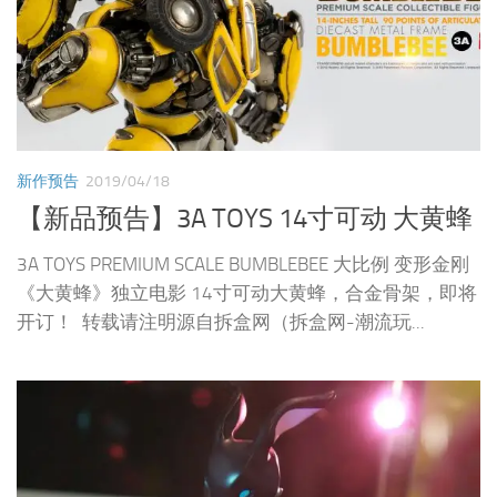
新作预告
2019/04/18
【新品预告】3A TOYS 14寸可动 大黄蜂
3A TOYS PREMIUM SCALE BUMBLEBEE 大比例 变形金刚
《大黄蜂》独立电影 14寸可动大黄蜂，合金骨架，即将
开订！ ​ 转载请注明源自拆盒网（拆盒网-潮流玩...