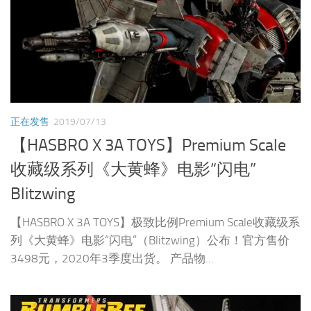
正在发售
2019/07/13
【HASBRO X 3A TOYS】Premium Scale
收藏级系列《大黄蜂》电影“闪电”
Blitzwing
【HASBRO X 3A TOYS】极致比例Premium Scale收藏级系
列《大黄蜂》电影“闪电”（Blitzwing）公布！官方售价
3498元，2020年3季度出货。 产品物...