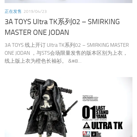
正在发售
2019/04/23
3A TOYS Ultra TK系列02 – SMIRKING
MASTER ONE JODAN
3A TOYS 线上开订 Ultra TK系列02 – SMIRKING MASTER
ONE JODAN ，与STS会场限量发售的版本区别为上衣，
线上版上衣为橙色长袖衫。 &#8...