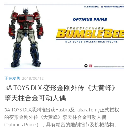
正在发售
2019/06/12
3A TOYS DLX 变形金刚外传《大黄蜂》
擎天柱合金可动人偶
3A TOYS DLX系列推出获Hasbro及TakaraTomy正式授权
的变形金刚外传《大黄蜂》擎天柱合金可动人偶
(Optimus Prime），具有精密的雕刻细节及机械结构、