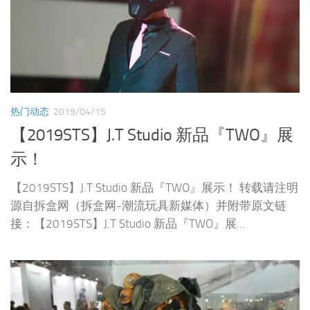
热门动态
2019/04/15
【2019STS】J.T Studio 新品『TWO』展
示！
【2019STS】J.T Studio 新品『TWO』展示！ 转载请注明
源自拆盒网（拆盒网-潮流玩具新媒体）并附带原文链
接：【2019STS】J.T Studio 新品『TWO』展...