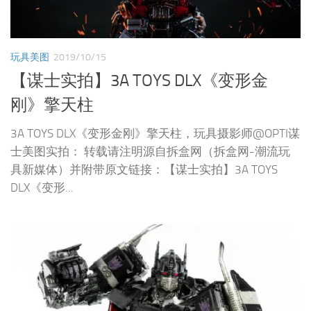
玩具美图
2019/10/15
【谋士实拍】3A TOYS DLX《变形金
刚》擎天柱
3A TOYS DLX《变形金刚》擎天柱，玩具摄影师@OPTI谋
士美图实拍： 转载请注明源自拆盒网（拆盒网-潮流玩
具新媒体）并附带原文链接：【谋士实拍】3A TOYS
DLX《变形...