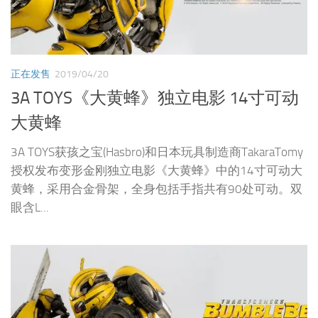
正在发售
2019/04/20
3A TOYS《大黄蜂》独立电影 14寸可动
大黄蜂
3A TOYS获孩之宝(Hasbro)和日本玩具制造商TakaraTomy
授权发布变形金刚独立电影《大黄蜂》中的14寸可动大
黄蜂，采用合金骨架，全身包括手指共有90处可动。双
眼含L...