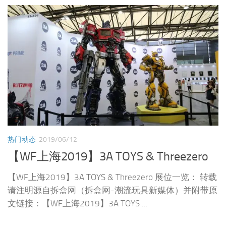
热门动态
2019/06/12
【WF上海2019】3A TOYS & Threezero
【WF上海2019】3A TOYS & Threezero 展位一览： 转载
请注明源自拆盒网（拆盒网-潮流玩具新媒体）并附带原
文链接：【WF上海2019】3A TOYS ...