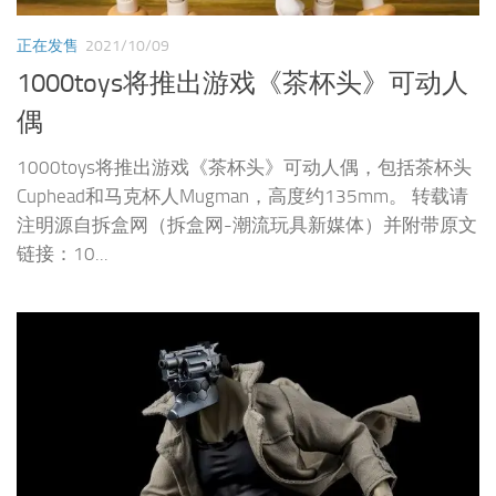
正在发售
2021/10/09
1000toys将推出游戏《茶杯头》可动人
偶
1000toys将推出游戏《茶杯头》可动人偶，包括茶杯头
Cuphead和马克杯人Mugman，高度约135mm。 转载请
注明源自拆盒网（拆盒网-潮流玩具新媒体）并附带原文
链接：10...