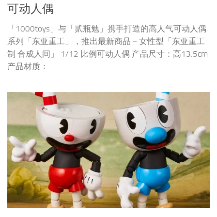
可动人偶
「1000toys」与「贰瓶勉」携手打造的高人气可动人偶
系列「东亚重工」，推出最新商品－女性型「东亚重工
制 合成人间」 1/12 比例可动人偶 产品尺寸：高13.5cm
产品材质：...