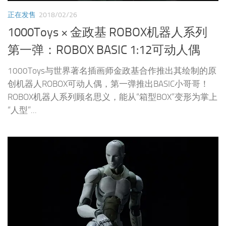
正在发售
2018/02/26
1000Toys × 金政基 ROBOX机器人系列
第一弹：ROBOX BASIC 1:12可动人偶
1000Toys与世界著名插画师金政基合作推出其绘制的原
创机器人ROBOX可动人偶，第一弹推出BASIC小哥哥！
ROBOX机器人系列顾名思义，能从“箱型BOX”变形为掌上
“人型”...