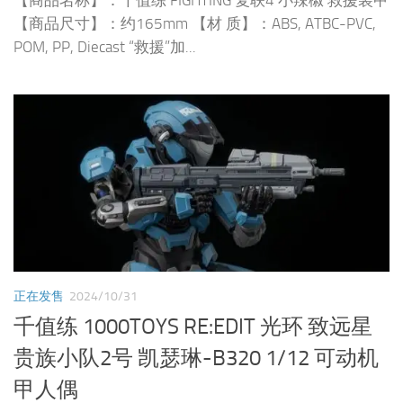
【商品名称】：千值练 FIGHTING 复联4 小辣椒 救援装甲
【商品尺寸】：约165mm 【材 质】：ABS, ATBC-PVC,
POM, PP, Diecast “救援”加...
正在发售
2024/10/31
千值练 1000TOYS RE:EDIT 光环 致远星
贵族小队2号 凯瑟琳-B320 1/12 可动机
甲人偶