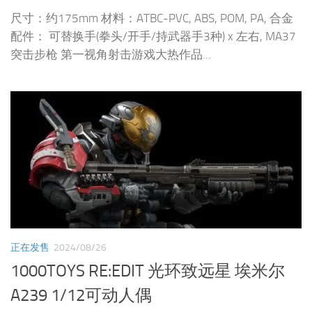
尺寸：约175mm 材料：ATBC-PVC, ABS, POM, PA, 合金
配件： 可替换手(拳头/开手/持武器手3种) x 左右, MA37
突击步枪 第一视角射击游戏大热作品...
正在发售
2024/08/26
1000TOYS RE:EDIT 光环致远星 埃米尔
A239 1/12可动人偶