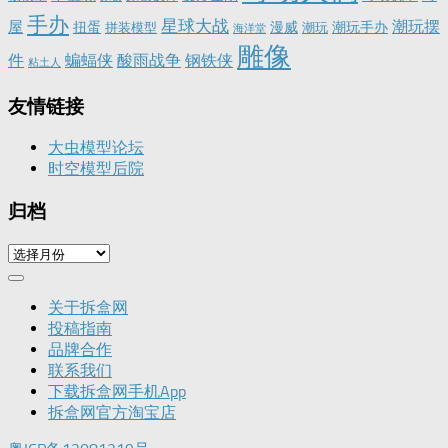
手办
星球大战
潮玩摆
屋
扭蛋
漫威
潮玩手办
拼装模型
潮玩
海洋堂
雕像
件
蝙蝠侠
酸雨战争
钢铁侠
粘土人
友情链接
大虫模型论坛
时空模型后院
归档
归
档
关于拆盒网
投稿指南
品牌合作
联系我们
下载拆盒网手机App
拆盒网官方淘宝店