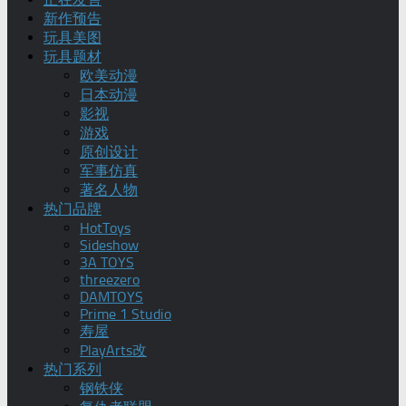
新作预告
玩具美图
玩具题材
欧美动漫
日本动漫
影视
游戏
原创设计
军事仿真
著名人物
热门品牌
HotToys
Sideshow
3A TOYS
threezero
DAMTOYS
Prime 1 Studio
寿屋
PlayArts改
热门系列
钢铁侠