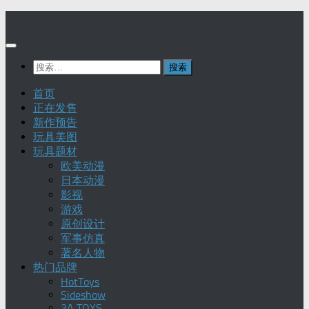
跳
至
内
容
搜
索：
首页
正在发售
新作预告
玩具美图
玩具题材
欧美动漫
日本动漫
影视
游戏
原创设计
军事仿真
著名人物
热门品牌
HotToys
Sideshow
3A TOYS