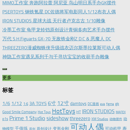
MIMO工作室 奔跑阿拉蕾 阿尼亚 鸟山明日系手办GK摆件
PSERTOYS 钢铁氪星 DC佐德将军电影同人1/12布衣人偶
IRON STUDIOS 星球大战 天行者卢克古古 1/10雕像
冷墨工作室 龟甲龙铃铛原创设计青铜多肉艺术手办摆件
万代 S.H.Figuarts GX-70 无敌铁金刚Z D.C & 恶魔人 DC
THREEZERO漫威蜘蛛侠升级战衣迈尔斯墨拉莱斯可动人偶
神隐工作室遇见系列千与千寻坊宝宝的收获手办雕像
更多
标签
12寸
6寸
1/6
1/12
3A TOYS
damtoys
1:6
gk
DC漫画
eva
figma
HotToys
IRON STUDIOS
Good Smile Company
HT
Hot Toys
MAFEX
Prime 1 Studio
sideshow
threezero
p1s
动
XM Studios
动物摆件
可动人偶
千值练
寿
变形金刚
可动机甲
物模型
原创设计
原创