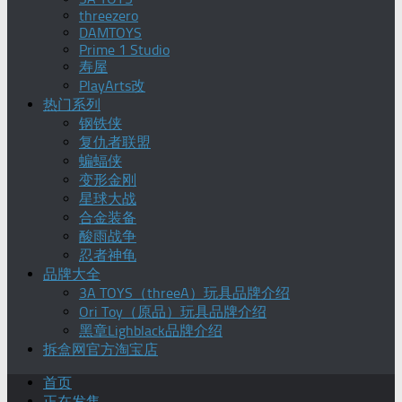
threezero
DAMTOYS
Prime 1 Studio
寿屋
PlayArts改
热门系列
钢铁侠
复仇者联盟
蝙蝠侠
变形金刚
星球大战
合金装备
酸雨战争
忍者神龟
品牌大全
3A TOYS（threeA）玩具品牌介绍
Ori Toy（原品）玩具品牌介绍
黑章Lighblack品牌介绍
拆盒网官方淘宝店
首页
正在发售