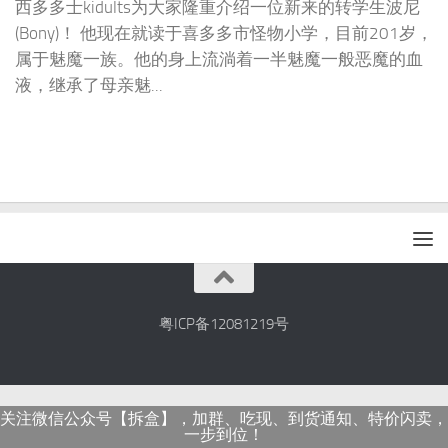
西多多士kidults为大家隆重介绍一位新来的转学生波尼
(Bony)！ 他现在就读于喜多多市怪物小学，目前201岁，
属于魅魔一族。他的身上流淌着一半魅魔一般恶魔的血
液，继承了母亲魅...
粤ICP备12081219号
关注微信公众号【拆盒】，加群、吃现、到货通知、特价闪卖，
一步到位！