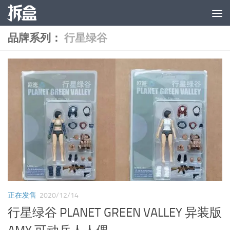
跳至内容
品牌系列：
行星绿谷
正在发售
2020/12/14
行星绿谷 PLANET GREEN VALLEY 异装版