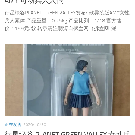
AMY 可动兵人人偶
行星绿谷PLANET GREEN VALLEY发布4款异装版AMY女性
兵人素体 产品重量：0.25kg 产品比列：1/18 官方售
价：199元/款 转载请注明源自拆盒网（拆盒网-潮...
正在发售
2020/10/30
行星绿谷 PLANET GREEN VALLEY 女性兵