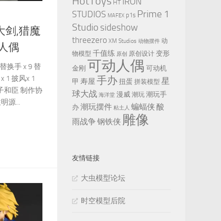
HotToys
IRON
HT
Prime 1
STUDIOS
p1s
MAFEX
Studio
sideshow
,大剑,猎魔
threezero
动
XM Studios
动物摆件
动人偶
千值练
变形
物模型
原创设计
原创
可动人偶
换手 x 9 替
金刚
可动机
x 1 披风x 1
手办
星
寿屋
甲
扭蛋
拼装模型
原子和臣 制作协
球大战
漫威
潮玩手
潮玩
海洋堂
源...
潮玩摆件
蝙蝠侠
酸
办
粘土人
雕像
雨战争
钢铁侠
友情链接
大虫模型论坛
时空模型后院