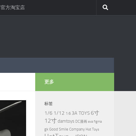
网官方淘宝店
更多
标签
6寸
1/6
1/12
3A TOYS
1:6
12寸
damtoys
DC漫画
eva
figma
gk
Good Smile Company
Hot Toys