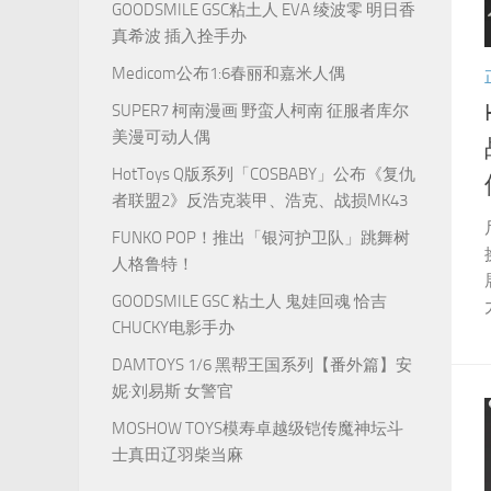
GOODSMILE GSC粘土人 EVA 绫波零 明日香
真希波 插入拴手办
Medicom公布1:6春丽和嘉米人偶
SUPER7 柯南漫画 野蛮人柯南 征服者库尔
美漫可动人偶
HotToys Q版系列「COSBABY」公布《复仇
者联盟2》反浩克装甲、浩克、战损MK43
FUNKO POP！推出「银河护卫队」跳舞树
人格鲁特！
GOODSMILE GSC 粘土人 鬼娃回魂 恰吉
CHUCKY电影手办
DAMTOYS 1/6 黑帮王国系列【番外篇】安
妮·刘易斯 女警官
MOSHOW TOYS模寿卓越级铠传魔神坛斗
士真田辽羽柴当麻