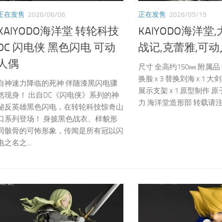
正在发售
2026/06/06
正在发售
2026/05/19
KAIYODO海洋堂 转轮科技
KAIYODO海洋堂
DC 闪电侠 黑色闪电 可动
战记,克蕾雅,可
人偶
尺寸 全高约150㎜ 附属品 替
换脸 x 3 替换刘海 x 1 大剑 
自神速力降临的死神 伴随漆黑闪电骤
展示支架 x 1 原型制作 
然现身！ 出自DC《闪电侠》系列的神
力 海洋堂造形部 转载请注明
秘反英雄黑色闪电，在转轮科技惊奇山
口系列登场！ 身披黑色战衣、样貌形
同骸骨的可怖形象，传闻是所有冠以闪
电之名之...