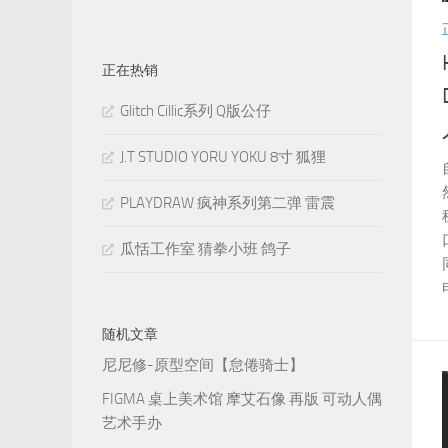
正在热销
Glitch Cillic系列 Q版公仔
J.T STUDIO YORU YOKU 8寸 狐狸
PLAYDRAW 疯神系列第二弹 雷震
瓜恬工作室 猜拳小班 鸽子
随机文章
尼尼修-原型空间【怠倦骑士】
FIGMA 桌上美术馆 摩艾石像 再版 可动人偶
艺术手办