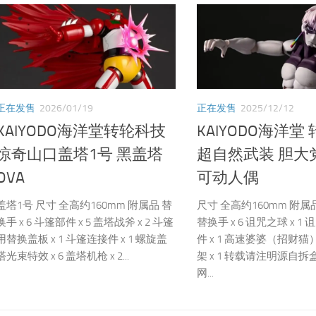
正在发售
2026/01/19
正在发售
2025/12/12
KAIYODO海洋堂转轮科技
KAIYODO海洋堂
惊奇山口盖塔1号 黑盖塔
超自然武装 胆大
OVA
可动人偶
盖塔1号 尺寸 全高约160mm 附属品 替
尺寸 全高约160mm 附属品
换手 x 6 斗篷部件 x 5 盖塔战斧 x 2 斗篷
替换手 x 6 诅咒之球 x 
用替换盖板 x 1 斗篷连接件 x 1 螺旋盖
件 x 1 高速婆婆（招财猫）
塔光束特效 x 6 盖塔机枪 x 2...
架 x 1 转载请注明源自
网...