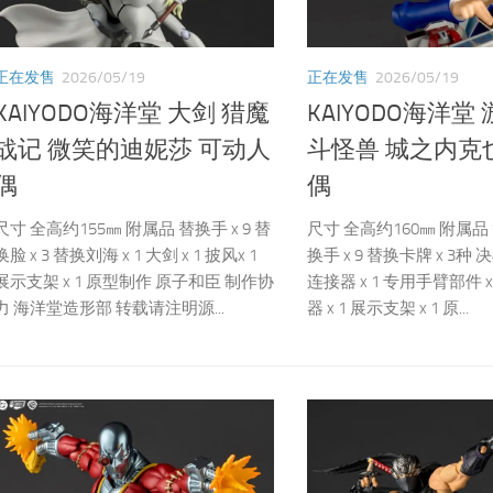
正在发售
2026/05/19
正在发售
2026/05/19
KAIYODO海洋堂 大剑 猎魔
KAIYODO海洋堂
战记 微笑的迪妮莎 可动人
斗怪兽 城之内克
偶
偶
尺寸 全高约155㎜ 附属品 替换手 x 9 替
尺寸 全高约160㎜ 附属品 替
换脸 x 3 替换刘海 x 1 大剑 x 1 披风x 1
换手 x 9 替换卡牌 x 3种 决
展示支架 x 1 原型制作 原子和臣 制作协
连接器 x 1 专用手臂部件 
力 海洋堂造形部 转载请注明源...
器 x 1 展示支架 x 1 原...