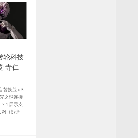
 转轮科技
党 寺仁
 替换脸 x 3
1 诅咒之球连接
 x 1 展示支
拆盒网（拆盒