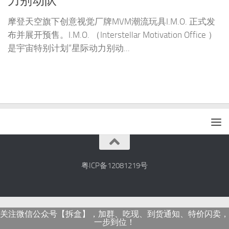
力别动队
摩登天空旗下创意视觉厂牌MVM潮流玩具I.M.O. 正式发
布并展开预售。I.M.O. （Interstellar Motivation Office ）
是宇宙特别计划“星际动力别动...
粤ICP备12081219号
关注微信公众号【拆盒】，加群、吃现、到货通知、特价闪卖，
一步到位！