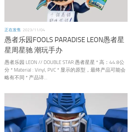
正在发售
2023/11/04
愚者乐园FOOLS PARADISE LEON愚者星
星周星驰 潮玩手办
愚者乐园 LEON // DOUBLE STAR 愚者星星 * 高：44.8公
分 * Material : Vinyl, PVC * 显示的原型，最终产品可能会
略有不同 * 产品详...