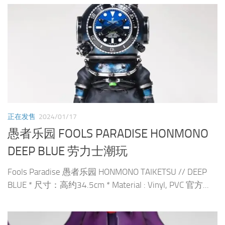
正在发售
2024/01/17
愚者乐园 FOOLS PARADISE HONMONO
DEEP BLUE 劳力士潮玩
Fools Paradise 愚者乐园 HONMONO TAIKETSU // DEEP
BLUE * 尺寸：高约34.5cm * Material : Vinyl, PVC 官方...