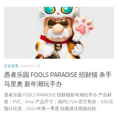
正在发售
2024/01/18
愚者乐园 FOOLS PARADISE 招财猫 杀手
马里奥 新年潮玩手办
愚者乐园 FOOLS PARADISE 招财猫新年潮玩手办 产品材
质：PVC、Vinyl 产品尺寸：高约27cm 官方售价：690元
预计出货：2024年第一季度 转载请注明源自拆...