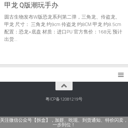
甲龙 Q版潮玩手办
圆古生物发布W版恐龙系列第二弹，三角龙、伶盗龙、
甲龙 尺寸： 三角龙 约9cm 伶盗龙 约8CM 甲龙 约8.5cm
配置：恐龙+底盘 材质：进口PU 官方售价：168元 预计
出货...
粤ICP备12081219号
关注微信公众号【拆盒】，加群、吃现、到货通知、特价闪卖，
一步到位！