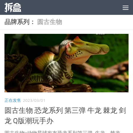
跳至内容
品牌系列：
圆古生物
正在发售
2023/03/01
圆古生物 恐龙系列 第三弹 牛龙 棘龙 剑
龙 Q版潮玩手办