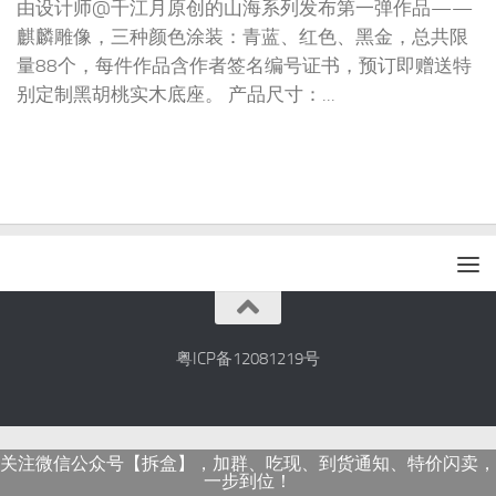
由设计师@千江月原创的山海系列发布第一弹作品——
麒麟雕像，三种颜色涂装：青蓝、红色、黑金，总共限
量88个，每件作品含作者签名编号证书，预订即赠送特
别定制黑胡桃实木底座。 产品尺寸：...
粤ICP备12081219号
关注微信公众号【拆盒】，加群、吃现、到货通知、特价闪卖，
一步到位！