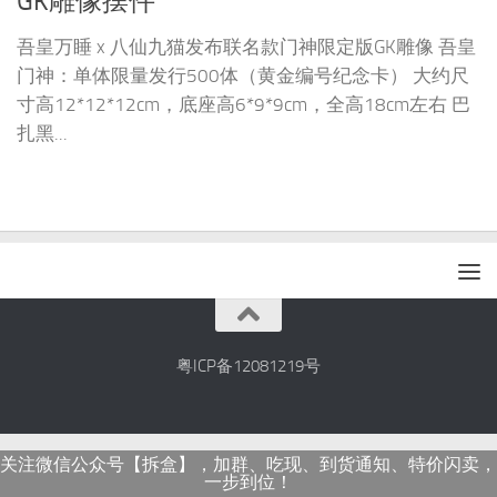
GK雕像摆件
吾皇万睡 x 八仙九猫发布联名款门神限定版GK雕像 吾皇
门神：单体限量发行500体（黄金编号纪念卡） 大约尺
寸高12*12*12cm，底座高6*9*9cm，全高18cm左右 巴
扎黑...
粤ICP备12081219号
关注微信公众号【拆盒】，加群、吃现、到货通知、特价闪卖，
一步到位！