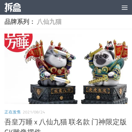
跳至内容
品牌系列：
八仙九猫
正在发售
2021/08/24
吾皇万睡 x 八仙九猫 联名款 门神限定版